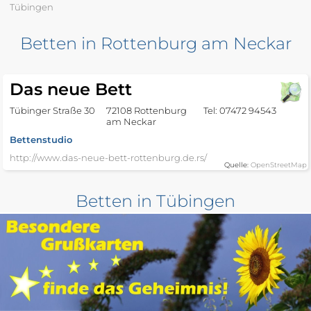
Tübingen
Betten in Rottenburg am Neckar
Das neue Bett
Tübinger Straße 30
72108 Rottenburg
Tel: 07472 94543
am Neckar
Bettenstudio
http://www.das-neue-bett-rottenburg.de.rs/
Quelle:
OpenStreetMap
Betten in Tübingen
Betten Hottmann
Hirschgasse 1
72070 Tübingen
Tel: 07071 23072
Bettenstudio
https://www.betten-hottmann.de/