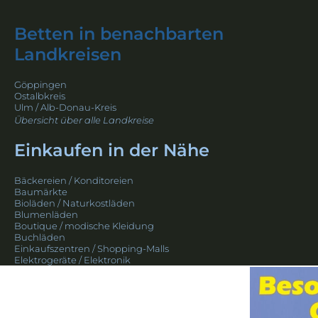
Betten in benachbarten
Landkreisen
Göppingen
Ostalbkreis
Ulm / Alb-Donau-Kreis
Übersicht über alle Landkreise
Einkaufen in der Nähe
Bäckereien / Konditoreien
Baumärkte
Bioläden / Naturkostläden
Blumenläden
Boutique / modische Kleidung
Buchläden
Einkaufszentren / Shopping-Malls
Elektrogeräte / Elektronik
Fleischer
Foto & Kamera
Gartencenter / Gartenbedarf
Geschenke
Handyladen