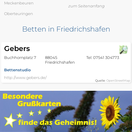
Meckenbeuren
zum Seitenanfang
Oberteuringen
Betten in Friedrichshafen
Gebers
Buchhornplatz 7
88045
Tel: 07541 304773
Friedrichshafen
Bettenstudio
http://www.gebers.de/
Quelle:
OpenStreetMap
Matratzen Concord
Paulinenstraße 57
88046
Tel: 07541 373464
Friedrichshafen
Bettenstudio
https://www.matratzen-
concord.de/filialen/friedrichshafen/a753.html